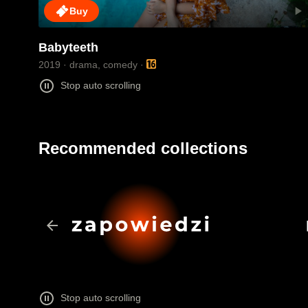
play_arrow
Buy
Milla, poważnie chora nastolatka, zakochuje się w Mosesie - 
Babyteeth
2019
drama, comedy
Stop auto scrolling
Recommended collections
kolekcja: zapowiedzi
nowości
arrow_back
kolekcja: zapowiedzi
nowoś
Stop auto scrolling