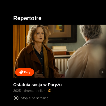
Repertoire
play_arrow
Buy
Lilian (laureatka Oscara Jodie Foster) jest cenioną psychiat
Ostatnia sesja w Paryżu
2025
drama, thriller
Stop auto scrolling